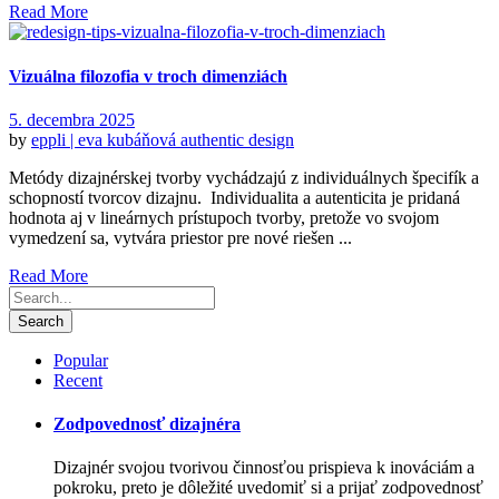
Read More
Vizuálna filozofia v troch dimenziách
5. decembra 2025
by
eppli | eva kubáňová
authentic design
Metódy dizajnérskej tvorby vychádzajú z individuálnych špecifík a
schopností tvorcov dizajnu. Individualita a autenticita je pridaná
hodnota aj v lineárnych prístupoch tvorby, pretože vo svojom
vymedzení sa, vytvára priestor pre nové riešen ...
Read More
Popular
Recent
Zodpovednosť dizajnéra
Dizajnér svojou tvorivou činnosťou prispieva k inováciám a
pokroku, preto je dôležité uvedomiť si a prijať zodpovednosť