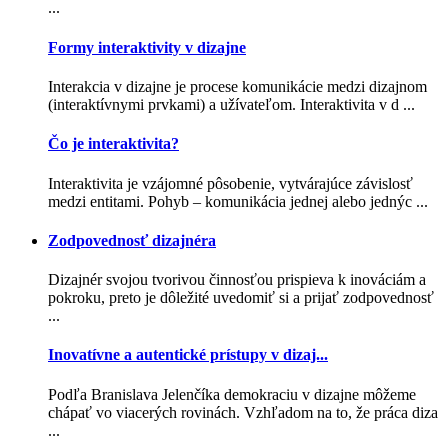
...
Formy interaktivity v dizajne
Interakcia v dizajne je procese komunikácie medzi dizajnom
(interaktívnymi prvkami) a užívateľom. Interaktivita v d ...
Čo je interaktivita?
Interaktivita je vzájomné pôsobenie, vytvárajúce závislosť
medzi entitami. Pohyb – komunikácia jednej alebo jednýc ...
Zodpovednosť dizajnéra
Dizajnér svojou tvorivou činnosťou prispieva k inováciám a
pokroku, preto je dôležité uvedomiť si a prijať zodpovednosť
...
Inovatívne a autentické prístupy v dizaj...
Podľa Branislava Jelenčíka demokraciu v dizajne môžeme
chápať vo viacerých rovinách. Vzhľadom na to, že práca diza
...