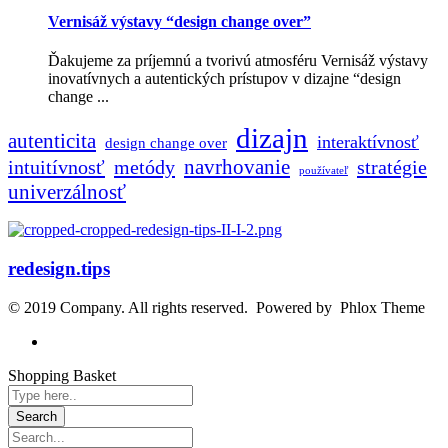
Vernisáž výstavy “design change over”
Ďakujeme za príjemnú a tvorivú atmosféru Vernisáž výstavy
inovatívnych a autentických prístupov v dizajne “design
change ...
dizajn
autenticita
interaktívnosť
design change over
navrhovanie
intuitívnosť
metódy
stratégie
používateľ
univerzálnosť
redesign.tips
© 2019 Company. All rights reserved. Powered by Phlox Theme
Shopping Basket