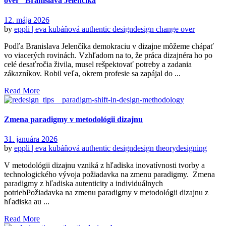
over” Branislava Jelenčíka
12. mája 2026
by
eppli | eva kubáňová
authentic design
design change over
Podľa Branislava Jelenčíka demokraciu v dizajne môžeme chápať
vo viacerých rovinách. Vzhľadom na to, že práca dizajnéra ho po
celé desaťročia živila, musel rešpektovať potreby a zadania
zákazníkov. Robil veľa, okrem profesie sa zapájal do ...
Read More
Zmena paradigmy v metodológii dizajnu
31. januára 2026
by
eppli | eva kubáňová
authentic design
design theory
designing
V metodológii dizajnu vzniká z hľadiska inovatívnosti tvorby a
technologického vývoja požiadavka na zmenu paradigmy. Zmena
paradigmy z hľadiska autenticity a individuálnych
potriebPožiadavka na zmenu paradigmy v metodológii dizajnu z
hľadiska au ...
Read More