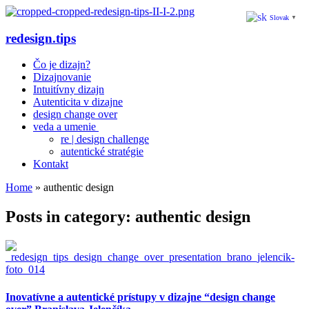
Slovak
▼
redesign.tips
Čo je dizajn?
Dizajnovanie
Intuitívny dizajn
Autenticita v dizajne
design change over
veda a umenie
re | design challenge
autentické stratégie
Kontakt
Home
»
authentic design
Posts in category: authentic design
Inovatívne a autentické prístupy v dizajne “design change